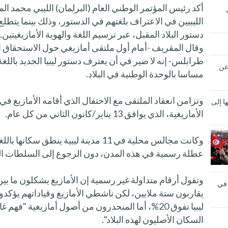
أكد رئيس المؤتمر الوطني العام (البرلمان) الليبي محمد ال
الليبيين في الاعتراف بلغتهم في الدستور، وذلك بينما يتطلع 
دستور البلاد المقبل، عبر ترسيم اللغة والهوية الأمازيغيتين.
وقال المقريف -أمام أول ملتقى أمازيغي حول الاستحقاق 
طرابلس- إنه لا ضير في أن يعترف دستور ليبيا الجديد باللغة 
 عن
مساسا بالوحدة الوطنية في البلاد.
وتزامن انعقاد الملتقى مع الاحتفال الذي أقامه الأمازيغ في ل
ا إلى
الأمازيغية، الذي يوافق 13 يناير/كانون الثاني من كل عام.
وكانت مجالس محلية في 11 مدينة ليبية ينطق
عطلة رسمية في هذه المدن، دون الرجوع إلى السلطات ال
 في
يقاربون ستة ملايين، لكن ناشطي الأمازيغ وقياداتهم يؤكدون
ليبيا تفوق 20%، أما المنحدرون من أصول أمازيغية "فه
السكان الأصليون لهذه البلاد".