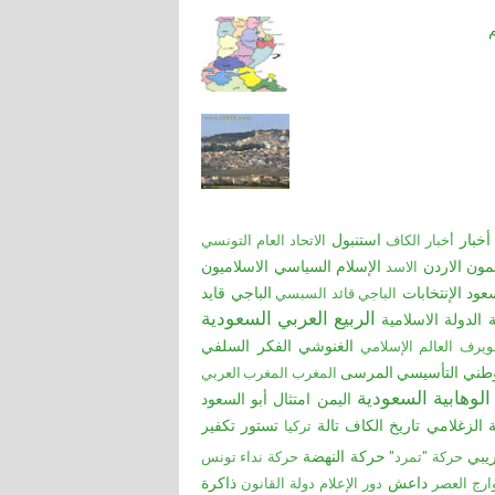
أخبار
استنبول
أخبار الكاف
الاتحاد العام التونسي
مون
الاردن
الإسلام السياسي
الاسلاميون
الاسد
عود
الإنتخابات
الباجي قايد
الباجي قائد السبسي
الربيع العربي
السعودية
ة
الدولة الاسلامية
الغنوشي
الفكر السلفي
ويرف
العالم الإسلامي
طني التأسيسي
المرسى
المغرب
المغرب العربي
الوهابية السعودية
اليمن
امتثال أبو السعود
ة الزغلامي
تاريخ الكاف
تالة
ﺗﺴﺘﻮر
تكفير
تركيا
ريبي
حركة النهضة
حركة "تمرد"
حركة نداء تونس
داعش
ذاكرة
ارج العصر
دور الإعلام
دولة القانون