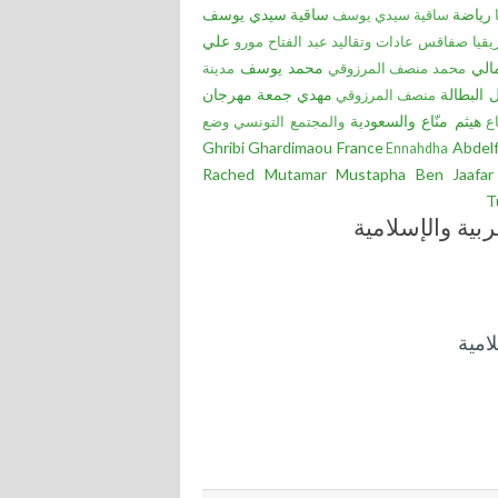
رياضة
ساقية سيدي يوسف
ﺳﺎﻗﯿﺔ ﺳﯿﺪي ﯾﻮﺳﻒ
علي
قيا
صفاقس
عادات وتقاليد
عبد الفتاح مورو
الي
محمد يوسف
محمد منصف المرزوقي
مدينة
 البطالة
مهدي جمعة
مهرجان
منصف المرزوقي
هيثم منّاع
والسعودية
ع
والمجتمع التونسي
وضع
Ghribi
Ghardimaou
France
Abdel
Ennahdha
Rached
Mutamar
Mustapha Ben Jaafar
T
ربية والإسلامية
امية