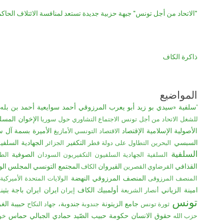
"الاتحاد من أجل تونس" جبهة حزبية جديدة تستعد لمنافسة الائتلاف الحاكم
ذاكرة الكاف
المواضيع
'سلفية
«سيدي بو زيد
أبو يعرب المرزوقي
أحمد سوايعية
أحمد بن بله
الإخوان المسل
للشغل
الاتحاد من أجل تونس
الاجتماع التشاوري حول سوريا
الأصولية الإسلامية
الإقتصاد
الأميرة بسمة آل س
الاقتصاد التونسي
الأمازيغ
السبسي
التكفير
الجهادية السلفي
البحرين
التطاول على دولة قطر
الجزائر
السلفية
الصوفية
السلفية الجهادية
السلفيون التكفيريون
السودان
الط
القذافي
القيروان
المجتمع التونسي
المجلس الو
القرضاوي
القصرين
الكاف
المنصف المرزوقي
النهضة
المنصف المرزوقى
الولايات المتحدة الأميركية
امينة الزياني
أولمبيك الكاف
ایران
ايران
ﺑﺎﺟﺔ
بثين
أنصار الشريعة
إيران
تونس
جامع الزيتونة
جندوبة،
حبيبة الغ
ثورة تونس
جندوبة
جهاد النكاح
حقوق الانسان
حكومة حبيب الصّيد
حمادي الجبالي
حماس
حزب الله
خو