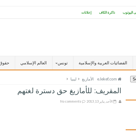
ى اليوتوب
ذاكرة الكاف
إعلانات
الفضائيات العربية والإسلامية
تونس
العالم الإسلامي
حقوق 
e.lekef.com
الأمازيغ
ليبيا
المقريف: للأمازيغ حق دسترة لغتهم
الأحد, يناير 13, 2013
No comments