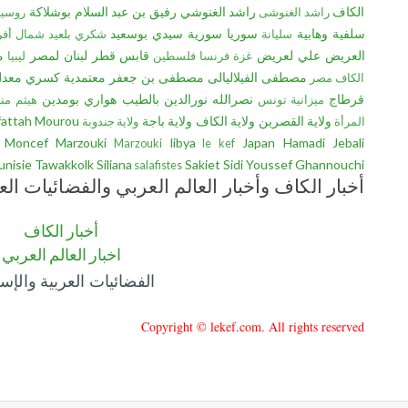
الكاف
راشد الغنوشي
رفيق بن عبد السلام بوشلاكة
راشد الغنوشى
روسيا
سلفية وهابية
سوريا
سورية
سيدي بوسعيد
سليانة
شكري بلعيد
شمال أفري
العريض
علي لعريض
قابس
قطر
لبنان
لمصر
م
غزة
فرنسا
فلسطين
ليبيا
مصطفى الفيلاليالى
مصطفى بن جعفر
معتمدية كسري
معدل
الكاف
مصر
قرطاج
نصرالله
نورالدين بالطيب
هواري بومدين
ميزانية تونس
هيثم منا
ولاية القصرين
ولاية الكاف
ولاية باجة
fattah Mourou
المرأة
ولاية جندوبة
Moncef Marzouki
libya
Japan
Hamadi Jebali
Marzouki
le kef
unisie
Tawakkolk
Siliana
Sakiet Sidi Youssef
Ghannouchi
salafistes
أخبار الكاف وأخبار العالم العربي والفضائيات الع
أخبار الكاف
اخبار العالم العربي
الفضائيات العربية والإسل
Copyright © lekef.com. All rights reserved