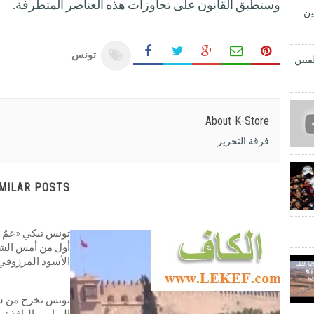
وستطبق القانون على تجاوزات هذه العناصر المتطرفة.
ين
تونس
فيين
About K-Store
فرقة التحرير
IMILAR POSTS
تونس تبكي «عمّ 
أول من أمس الشا
الأسود المرزوقي
تونس تخرج من سو
اليها من النافذة