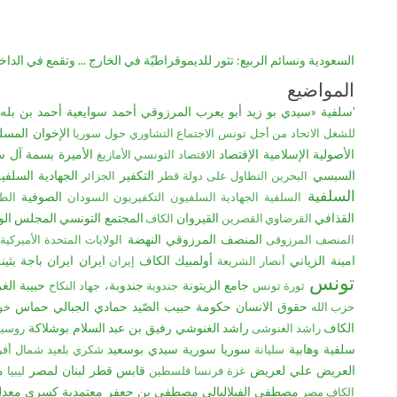
السعودية ونسائم الربيع: تثور للديموقراطيّة في الخارج ... وتقمع في الدا
المواضيع
'سلفية
«سيدي بو زيد
أبو يعرب المرزوقي
أحمد سوايعية
أحمد بن بله
الإخوان المسل
للشغل
الاتحاد من أجل تونس
الاجتماع التشاوري حول سوريا
الأصولية الإسلامية
الإقتصاد
الأميرة بسمة آل س
الاقتصاد التونسي
الأمازيغ
السبسي
التكفير
الجهادية السلفي
البحرين
التطاول على دولة قطر
الجزائر
السلفية
الصوفية
السلفية الجهادية
السلفيون التكفيريون
السودان
الط
القذافي
القيروان
المجتمع التونسي
المجلس الو
القرضاوي
القصرين
الكاف
المنصف المرزوقي
النهضة
المنصف المرزوقى
الولايات المتحدة الأميركية
امينة الزياني
أولمبيك الكاف
ایران
ايران
ﺑﺎﺟﺔ
بثين
أنصار الشريعة
إيران
تونس
جامع الزيتونة
جندوبة،
حبيبة الغ
ثورة تونس
جندوبة
جهاد النكاح
حقوق الانسان
حكومة حبيب الصّيد
حمادي الجبالي
حماس
حزب الله
خو
الكاف
راشد الغنوشي
رفيق بن عبد السلام بوشلاكة
راشد الغنوشى
روسيا
سلفية وهابية
سوريا
سورية
سيدي بوسعيد
سليانة
شكري بلعيد
شمال أفري
العريض
علي لعريض
قابس
قطر
لبنان
لمصر
م
غزة
فرنسا
فلسطين
ليبيا
مصطفى الفيلاليالى
مصطفى بن جعفر
معتمدية كسري
معدل
الكاف
مصر