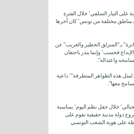
أدانت وزارة الثقافة التونسية إقدام عناصر متشددة محسوبة على التيار السلفي٬ خلال الفترة
الأخيرة٬ بالاعتداءات المتكررة على التظاهرات الثقافية في مناطق مختلفة من تونس٬ كان آخرها
٬ هذه "الاعتداءات المتواترة" بـ"المنزلق الخطير والغريب" عن
تونس٬ معتبرة أن ما حدث "ليس اعتداء على حرية التعبير والإبداع فحسب٬ وإنما ينذر باحتقان
امحه واعتداله".
وأهابت وزارة الثقافة في بيانها ب"جميع الإطراف٬ التصدي لمثل هذه الظواهر المتطرفة"٬ داعية
سامح معها".
وفي سياق متصل٬ دعا رئيس الحكومة التونسية٬ حمادي الجبالي٬ خلال حفل نظم اليوم٬ بمناسبة
على "تكريس مشروع دولة مدنية حقيقية تقوم على
اطية وتجذير الحريات٬ مع المحافظة على هوية الشعب التونسي