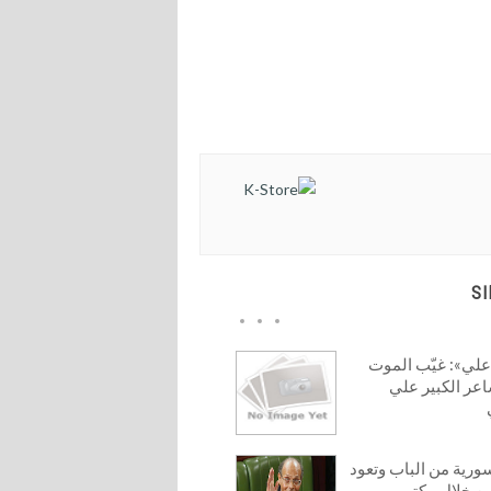
S
علي»: غيّب الموت
عر الكبير علي
رية من الباب وتعود
 من خلال مكتب