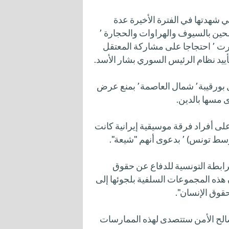
لأحداث التي شهدتها في الفترة الأخيرة عدة
مناطق من البلاد٬ من بينها قيام نحو 200 من السلفيين مسلحين بالسيوف والهراوات والحجارة ٬
بمهاجمة مهرجان "نصرة الأقصى" أقيم قبل أيام بمدينة بنزرت ٬ احتجاجا على مشاركة المعتقل
كما أقدمت مجموعة من السلفيين قبل أسبوع بمدينة منزل بورقيبة٬ شمال العاصمة٬ بمنع عرض
 أفراد فرقة موسيقية إيرانية كانت
ى أنهم "شيعة".
سياسية تونسية ٬ من ضمنها الرابطة التونسية للدفاع عن حقوق
واستنكارها لهذه الاعتداءات٬ معتبرة أن هذه المجموعات السلفية بلجوئها إلى
حقوق الإنسان".
الح الأمن ستتصدى لهذه الممارسات