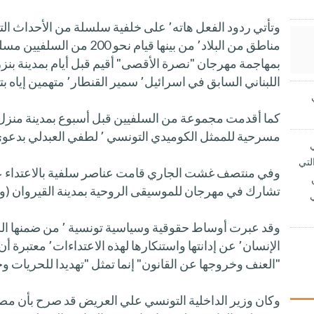
وتأتي ردود الفعل هاته٬ على خلفية سلسلة من ا
اللبناني السابق في اسرائيل٬ سمير القنطار٬ متهمين إياه بتأييد نظام الرئيس السوري بشار الأسد.
مسرحية للممثل الكوميدي التونسي ٬ لطفي العبدلي بدعوى مسها بالدين.
لتي
وفي منتصف غشت الجاري قامت عناصر سلفية بالاعتداء على
تشارك في مهرجان للموسيقى الروحية بمدينة القيروان (وسط تونس) ٬ بدعو
وقد عبرت أوساط حقوقية و
الإنسان٬ عن إدانتها 
"العنف وخروجها عن القانون" إنما تمثل "تهديدا للحريات و
وكان وزير الداخلية التونسي علي العريض قد صرح بأن مص