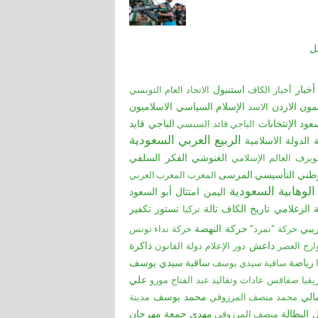
خل
أخبار
استنبول
أخبار الكاف
الاتحاد العام التونسي
مون
الاردن
الإسلام السياسي
الاسلاميون
الاسد
عود
الإنتخابات
الباجي قايد
الباجي قائد السبسي
الربيع العربي
السعودية
ة
الدولة الاسلامية
الغنوشي
الفكر السلفي
ويرف
العالم الإسلامي
طني التأسيسي
المرسى
المغرب
المغرب العربي
الوهابية السعودية
اليمن
امتثال أبو السعود
ة الزغلامي
تاريخ الكاف
تالة
ﺗﺴﺘﻮر
تكفير
تركيا
ريبي
حركة النهضة
حركة "تمرد"
حركة نداء تونس
داعش
ذاكرة
ارج العصر
دور الإعلام
دولة القانون
رياضة
ساقية سيدي يوسف
ﺳﺎﻗﯿﺔ ﺳﯿﺪي ﯾﻮﺳﻒ
علي
قيا
صفاقس
عادات وتقاليد
عبد الفتاح مورو
الي
محمد يوسف
محمد منصف المرزوقي
مدينة
 البطالة
مهدي جمعة
مهرجان
منصف المرزوقي