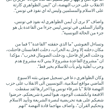
الانقلاب على حزب النهضة، ان "ايمن الظواهري كارثة
على الاسلام والمسلمين وليس له اي نفوذ في تونس".
واضاف "لا نرى أن أيمن الظواهري له نفوذ في تونس،
والتيار السلفي في تونس ليس جزءا من القاعدة بل هو
جزء من الحالة التونسية".
وتساءل الغنوشي "ما الذي حققته "القاعدة"؟ فما من
مكان دخلته إلا وحل به الخراب، دخلت افغانستان فاحتلت،
ودخلت العراق فاحتل، ودخلت الصومال فخرب"، مؤكدا
ان "مشروع القاعدة مشروع لا يبني لانه مشروع هدم
وحرب أهلية ولم يأت للاسلام بخير قط".
وكان الظواهري دعا في تسجيل صوتي بثته الاسبوع
الماضي مواقع اسلامية، التونسيين الى الانقلاب على حزب
النهضة قائلا "يا شرفاء تونس ويا احرارها لقد سقطت
الاقنعة وانكشفت الوجوه، هبوا لنصرة شريعتكم، حرضوا
شعبكم على هبة تحريضية لنصرة الشريعة وتأييد الاسلام
وتحكيم القرآن"، واضاف مهاجما قادة النهضة "انهم