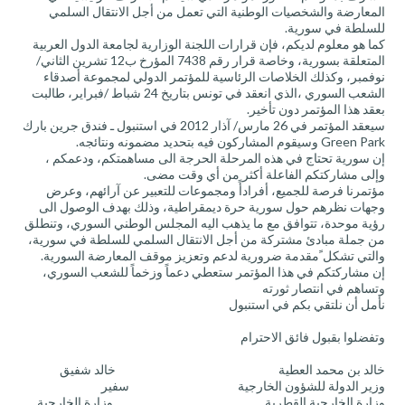
المعارضة والشخصيات الوطنية التي تعمل من أجل الانتقال السلمي
للسلطة في سورية.
كما هو معلوم لديكم، فإن قرارات اللجنة الوزارية لجامعة الدول العربية
المتعلقة بسورية، وخاصة قرار رقم 7438 المؤرخ ب12 تشرين الثاني/
نوفمبر، وكذلك الخلاصات الرئاسية للمؤتمر الدولي لمجموعة أصدقاء
الشعب السوري ،الذي انعقد في تونس بتاريخ 24 شباط /فبراير، طالبت
بعقد هذا المؤتمر دون تأخير.
سيعقد المؤتمر في 26 مارس/ آذار 2012 في استنبول ـ فندق جرين بارك
Green Park وسيقوم المشاركون فيه بتحديد مضمونه ونتائجه.
إن سورية تحتاج في هذه المرحلة الحرجة الى مساهمتكم، ودعمكم ،
وإلى مشاركتكم الفاعلة أكثر من أي وقت مضى.
مؤتمرنا فرصة للجميع، أفرادأً ومجموعات للتعبير عن آرائهم، وعرض
وجهات نظرهم حول سورية حرة ديمقراطية، وذلك بهدف الوصول الى
رؤية موحدة، تتوافق مع ما يذهب اليه المجلس الوطني السوري، وتنطلق
من جملة مبادئ مشتركة من أجل الانتقال السلمي للسلطة في سورية،
والتي تشكل ًمقدمة ضرورية لدعم وتعزيز موقف المعارضة السورية.
إن مشاركتكم في هذا المؤتمر ستعطي دعماً وزخماً للشعب السوري،
وتساهم في انتصار ثورته
نأمل أن نلتقي بكم في استنبول
وتفضلوا بقبول فائق الاحترام
خالد بن محمد العطية خالد شفيق
وزير الدولة للشؤون الخارجية سفير
وزارة الخارجية القطرية وزارة الخارجية