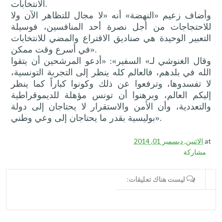
الانتخابات.
وأضاف زعيم «النهضة» أنه «لا مجال للتظاهر الآن ولا
للاحتجاجات من أجل نصرة أحد المنافسين، فوسيلة
التعبير الوحيدة هي صناديق الاقتراع والمضي للانتخابات
في أسرع وقت ممكن».
وقال الغنوشي لـ» السفير»: «أدعو المرشحين أن يتقوا
الله في بلدهم، فالعالم كله ينظر إلى التجربة التونسية،
لا تفسدوها، وترفعوا عن ذلك وكونوا كباراً كما ينظر
إليكم العالم، وبرهنوا أن تونس مؤهلة للديموقراطية
والتعددية، وأن الأمن والاستقرار لا يحتاجان إلى دولة
بوليسية بقدر ما يحتاجان إلى وعي وطني».
at
الاثنين, ديسمبر 01, 2014
مشاركة
WRITE COMMENTS
ليست هناك تعليقات: