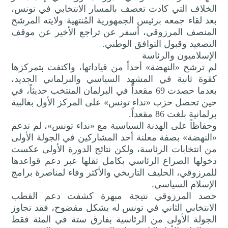
الخلاف التي كادت تعصف بالمسار الانتخابي في تونس،
بعد لقاء جمعه برئيس الجمهورية المُنتهية ولايته المرشح
المنصف المرزوقي، أسفر عن تراجع الأخير عن موقف
التصعيد وقبول التوافق الوطني.
الإسلاميون والرئاسة
لم ترشح «النهضة» أحداً من قياداتها، واكتفت بتمركزها
كقوة ثانية في المشهد السياسي والبرلماني الجديد،
بعدما حصدت 69 مقعداً في البرلمان المنتخب حديثاً، في
حين تحصل حزب «نداء تونس» على المركز الأول بغالبية
برلمانية بلغت 86 مقعداً.
وحفاظاً على الهدنة السياسية مع «نداء تونس»، لم تدعم
«النهضة» بصفة معلنة أحد المشاركين في الجولة الأولى
من انتخابات الرئاسة، ولكن نتائج الدورة الأولى عكست
دخولها الصراع الرئاسي بكامل ثقلها عبر دعم قواعدها
للمرزوقي، الحليف التاريخي والأكثر وفاء لمناصرة برامج
الإسلام السياسي.
حصد المرزوقي نتيجة مبهرة كشفت دعم القطب
الانتخابي الثاني في تونس له بشكل مفضوح، فقد تجاوز
الجولة الأولى من الرئاسية بفارق ستة في المئة فقط