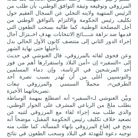
المرزوقي وتوقيعه وثيقة التوافق الوطني، بأن طلب من
الرئيس المنتهية ولايته التخلي عن السجال العقيم حول
تكليف رئيس الحكومة والالتزام بالتوافق الوطني من
أجل المصلحة الوطنية. كما طالبه بسحب الطعون التي
قدمها ضد نزاهة نتـــــائج الانتخابات بهدف اخــتزال آجال
إجراء الدور الثاني إلى منتصف كانون الأول الحالي بدل
تأجيلها حتى نهاية الشهر.
وعن فحوى لقائه بالمرزوقي، قال الغنوشي في حديث
إلى «السفير» إن «أمن البلاد واستقرارها أهم من فوز
أحد المرشحين في الرئاسة، وإن دماء المسلمين
والتونسيين أغلى من أن تُهدر بسبب نصرة أحد
الطرفين»، محملاً السبسي والمرزوقي تبعات
تصريحاتهما الأخيرة.
وبيَّن الغنوشي لـ»السفير» أنه اضطلع بمهمة الوساطة
بطلب ملحّ من الرباعي المشرف على الحوار الوطني،
والذي طلب منه إجراء لقاء مع المرزوقي لثنيه عن
تصعيد خلاف تكليف رئيس الحكومة المقبل، موضحاً أنه
نجح في إقناع المرزوقي بإنهاء المسألة، كما طلب منه
توجيه دعوة للتهدئة في البلاد وسحب الطعون في نتائج