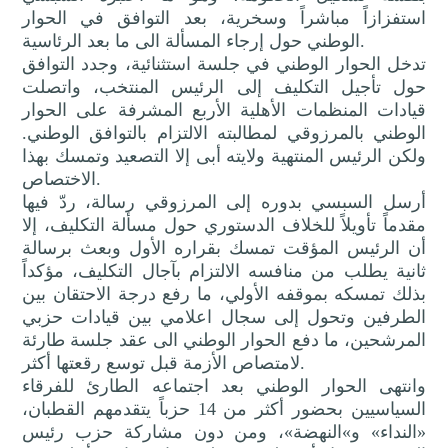
استفزازاً مباشراً وسخرية، بعد التوافق في الحوار
الوطني حول إرجاء المسألة الى ما بعد الرئاسية.
تدخل الحوار الوطني في جلسة استثنائية، وجدد التوافق
حول تأجيل التكليف إلى الرئيس المنتخب، واتصلت
قيادات المنظمات الأهلية الأربع المشرفة على الحوار
الوطني بالمرزوقي لمطالبته الالتزام بالتوافق الوطني.
ولكن الرئيس المنتهية ولايته أبى إلا التصعيد وتمسك بهذا
الاختصاص.
أرسل السبسي بدوره إلى المرزوقي رسالة، ردّ فيها
مقدماً تأويلاً للخلاف الدستوري حول مسألة التكليف، إلا
أن الرئيس المؤقت تمسك بقراره الأول وبعث برسالة
ثانية يطلب من منافسه الالتزام بآجال التكليف، مؤكداً
بذلك تمسكه بموقفه الأولي، ما رفع درجة الاحتقان بين
الطرفين وتحول إلى سجال اعلامي بين قيادات حزبي
المرشحين، ما دفع الحوار الوطني الى عقد جلسة طارئة
لامتصاص الأزمة قبل توسع رقعتها أكثر.
وانتهى الحوار الوطني بعد اجتماعه الطارئ للفرقاء
السياسيين بحضور أكثر من 14 حزباً يتقدمهم القطبان،
«النداء» و»النهضة»، ومن دون مشاركة حزب رئيس