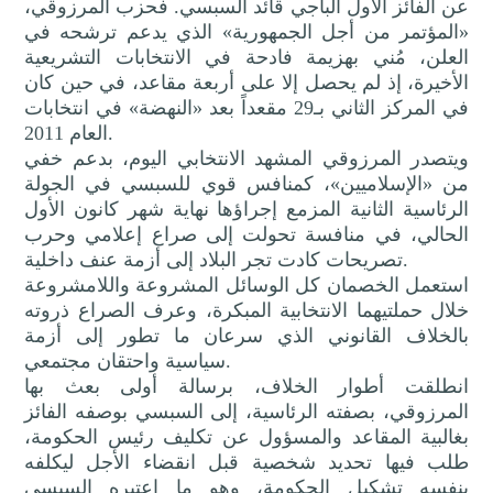
عن الفائز الأول الباجي قائد السبسي. فحزب المرزوقي،
«المؤتمر من أجل الجمهورية» الذي يدعم ترشحه في
العلن، مُني بهزيمة فادحة في الانتخابات التشريعية
الأخيرة، إذ لم يحصل إلا على أربعة مقاعد، في حين كان
في المركز الثاني بـ29 مقعداً بعد «النهضة» في انتخابات
العام 2011.
ويتصدر المرزوقي المشهد الانتخابي اليوم، بدعم خفي
من «الإسلاميين»، كمنافس قوي للسبسي في الجولة
الرئاسية الثانية المزمع إجراؤها نهاية شهر كانون الأول
الحالي، في منافسة تحولت إلى صراع إعلامي وحرب
تصريحات كادت تجر البلاد إلى أزمة عنف داخلية.
استعمل الخصمان كل الوسائل المشروعة واللامشروعة
خلال حملتيهما الانتخابية المبكرة، وعرف الصراع ذروته
بالخلاف القانوني الذي سرعان ما تطور إلى أزمة
سياسية واحتقان مجتمعي.
انطلقت أطوار الخلاف، برسالة أولى بعث بها
المرزوقي، بصفته الرئاسية، إلى السبسي بوصفه الفائز
بغالبية المقاعد والمسؤول عن تكليف رئيس الحكومة،
طلب فيها تحديد شخصية قبل انقضاء الأجل ليكلفه
بنفسه تشكيل الحكومة، وهو ما اعتبره السبسي