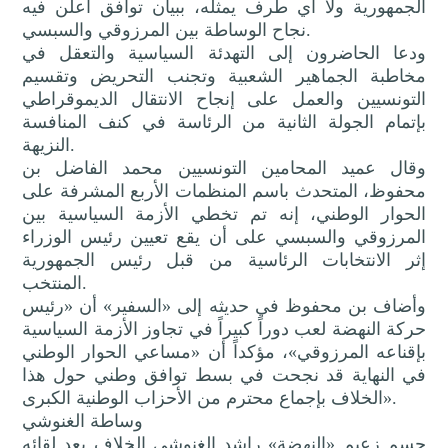
الجمهورية ولا أي طرف يمثله، ببيان توافق أعلن فيه
نجاح الوساطة بين المرزوقي والسبسي.
ودعا الحاضرون إلى التهدئة السياسية والتعقل في
مخاطبة الجماهير الشعبية وتجنب التحريض وتقسيم
التونسيين والعمل على إنجاح الانتقال الديموقراطي
بإتمام الجولة الثانية من الرئاسة في كنف المنافسة
النزيهة.
وقال عميد المحامين التونسيين محمد الفاضل بن
محفوظ، المتحدث باسم المنظمات الأربع المشرفة على
الحوار الوطني، إنه تم تخطي الأزمة السياسية بين
المرزوقي والسبسي على أن يقع تعيين رئيس الوزراء
إثر الانتخابات الرئاسية من قبل رئيس الجمهورية
المنتخب.
وأضاف بن محفوظ في حديثه إلى «السفير» أن «رئيس
حركة النهضة لعب دوراً كبيراً في تجاوز الأزمة السياسية
بإقناعه المرزوقي»، مؤكداً أن «مساعي الحوار الوطني
في النهاية قد نجحت في بسط توافق وطني حول هذا
الخلاف بإجماع محترم من الأحزاب الوطنية الكبرى».
وساطة الغنوشي
حسم زعيم «النهضة» راشد الغنوشي الخلاف بعد لقائه