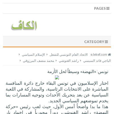
PAGES
CATEGORY
e.lekef.com
الاتحاد العام التونسي للشغل
الإسلام السياسي
الباجي قائد السبسي
راشد الغنوشي
محمد منصف المرزوقي
تونس: «النهضة» وسيطاً لحل الأزمة
اختار الإسلاميون في تونس البقاء خارج دائرة المنافسة
المباشرة على الانتخابات الرئاسية، والمشاركة في اللعبة
السياسية عن بعد بتحريك الأحداث وتوجيه المسارات بما
يخدم تموضعهم السياسي الجديد.
هذا ما بدا واضحاً أمس الأول، حيث لعب رئيس «حركة
النهضة» راشد الغنوشي، دوراً محورياً في إخماد نار