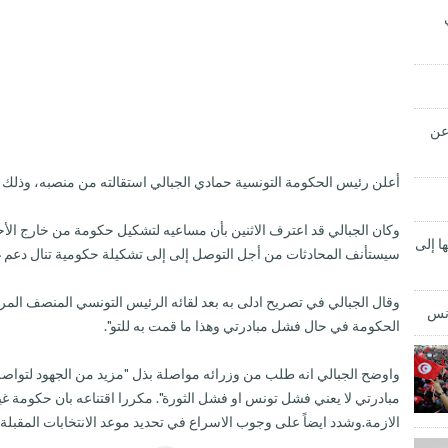
 عن
أعلن رئيس الحكومة التونسية حمادي الجبالي استقالته من منصبه، وذل
وكان الجبالي قد اعترف الاثنين بأن مساعيه لتشكيل حكومة من خارج الأح
ا إلى
سيستأنف المحادثات من أجل التوصل إلى إلى تشكيلة حكومية تنال دعم غا
وقال الجبالي في تصريح ادلى به بعد لقائه الرئيس التونسي المنصف ا
ونس
الحكومة في حال فشل مبادرتي وهذا ما قمت به للتو".
واوضح الجبالي انه طلب من وزرائه مواصلة بذل "مزيد من الجهود لتواصل ال
مبادرتي لا يعني فشل تونس او فشل الثورة". مكررا اقتناعه بان حكومة غي
الازمة.وشدد ايضاً على وجوب الاسراع في تحديد موعد الانتخابات المقبلة.