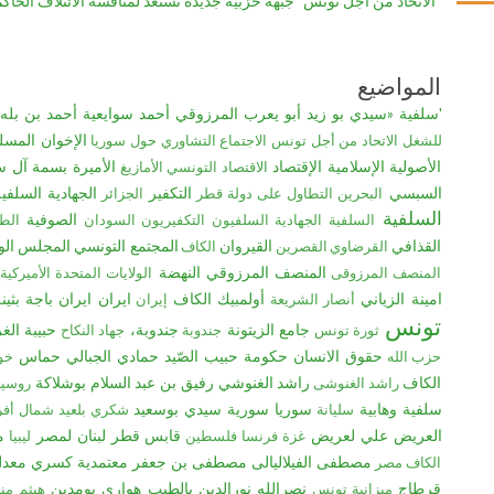
"الاتحاد من أجل تونس" جبهة حزبية جديدة تستعد لمنافسة الائتلاف الحاكم
المواضيع
'سلفية
«سيدي بو زيد
أبو يعرب المرزوقي
أحمد سوايعية
أحمد بن بله
الإخوان المسل
للشغل
الاتحاد من أجل تونس
الاجتماع التشاوري حول سوريا
الأصولية الإسلامية
الإقتصاد
الأميرة بسمة آل س
الاقتصاد التونسي
الأمازيغ
السبسي
التكفير
الجهادية السلفي
البحرين
التطاول على دولة قطر
الجزائر
السلفية
الصوفية
السلفية الجهادية
السلفيون التكفيريون
السودان
الط
القذافي
القيروان
المجتمع التونسي
المجلس الو
القرضاوي
القصرين
الكاف
المنصف المرزوقي
النهضة
المنصف المرزوقى
الولايات المتحدة الأميركية
امينة الزياني
أولمبيك الكاف
ایران
ايران
ﺑﺎﺟﺔ
بثين
أنصار الشريعة
إيران
تونس
جامع الزيتونة
جندوبة،
حبيبة الغ
ثورة تونس
جندوبة
جهاد النكاح
حقوق الانسان
حكومة حبيب الصّيد
حمادي الجبالي
حماس
حزب الله
خو
الكاف
راشد الغنوشي
رفيق بن عبد السلام بوشلاكة
راشد الغنوشى
روسيا
سلفية وهابية
سوريا
سورية
سيدي بوسعيد
سليانة
شكري بلعيد
شمال أفري
العريض
علي لعريض
قابس
قطر
لبنان
لمصر
م
غزة
فرنسا
فلسطين
ليبيا
مصطفى الفيلاليالى
مصطفى بن جعفر
معتمدية كسري
معدل
الكاف
مصر
قرطاج
نصرالله
نورالدين بالطيب
هواري بومدين
ميزانية تونس
هيثم منا