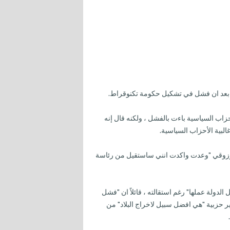
ك بعد ان فشل في تشكيل حكومة تكنوقراط.
زاب السياسية باءت بالفشل ، ولكنه قال إنه
لبية الأحزاب السياسية.
لمرزوقي "وعدت واكدت انني ساستقيل من رئاسة
دولة عملها" رغم استقالته ، قائلاً ان "فشل
ر حزبية "هي افضل سبيل لاخراج البلاد" من