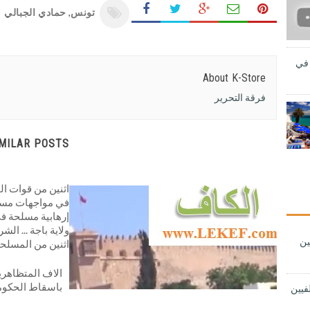
تونس
,
حمادي الجبالي
 في
About K-Store
فرقة التحرير
IMILAR POSTS
اثنين من قوات ا
في مواجهات مسل
إرهابية مسلحة في
ولاية باجة ... ال
ين
اثنين من المسلحين
الاف المتظاهر
باسقاط الحكوم
فيين