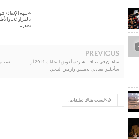
«جبهة الإنقاذ» تت
بالمراوغة.. والأط
تحذر..
PREVIOUS
ساعتان في ضيافة بشار: سأخوض انتخابات 2014 أو
ضبط مخ
سأجلس بعيادتي بدمشق وارفض التنحي
WRITE COMMENTS
ليست هناك تعليقات: