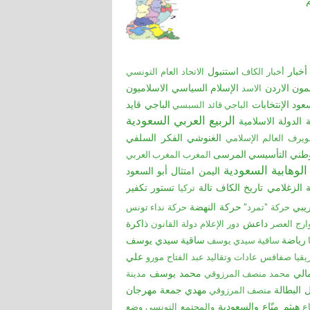
أخبار
استنبول
أخبار الكاف
الاتحاد العام التونسي
مون
الاردن
الإسلام السياسي
الاسلاميون
الاسد
عود
الإنتخابات
الباجي قايد
الباجي قائد السبسي
الربيع العربي
السعودية
ة
الدولة الاسلامية
الغنوشي
الفكر السلفي
ويرف
العالم الإسلامي
طني التأسيسي
المرسى
المغرب
المغرب العربي
الوهابية السعودية
اليمن
امتثال أبو السعود
ة الزغلامي
تاريخ الكاف
تالة
ﺗﺴﺘﻮر
تكفير
تركيا
ريبي
حركة النهضة
حركة "تمرد"
حركة نداء تونس
داعش
ذاكرة
ارج العصر
دور الإعلام
دولة القانون
رياضة
ساقية سيدي يوسف
ﺳﺎﻗﯿﺔ ﺳﯿﺪي ﯾﻮﺳﻒ
علي
قيا
صفاقس
عادات وتقاليد
عبد الفتاح مورو
الي
محمد يوسف
محمد منصف المرزوقي
مدينة
 البطالة
مهدي جمعة
مهرجان
منصف المرزوقي
هيثم منّاع
والسعودية
ع
والمجتمع التونسي
وضع