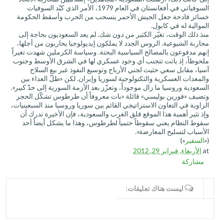
السوفياتي في أفغانستان في العام 1979، الأمر الذي كبّد السوفيات
خسائر فادحة جعل الجيش الأحمر ينسحب من الحرب وأسقط الحكومة
الموالية له في كابول.
منذ ذلك الوقت، تغيّر الكثير من دون شك. لم يعد السعوديون بحاجة إلى
محاربة الشيوعية. الروس الجدد لا يملكون إيديولوجيا يحاربون من أجلها،
إنهم مدفوعون بالمصالح السياسية البحتة. وسياسة الكرملين شهدت تغيراً
ملحوظاً، إذ باتت تتجنب أي وجود عسكري لها في الشرق الأوسط وجنوب
آسيا، مقابل سعي حثيث لجني الأرباح وتوسيع النفوذ عبر بيع السلاح
والمعدات العسكرية والتكنولوجية لسوريا وإيران. لكن «ظلّ العداء بين
السعودية وروسيا ما زال موجوداً، وتعزّز بعد الأزمة السورية إلى حدّ كبير».
وتضيف «فورين بوليسي» قائلة «بات معروفاً أن طرطوس تشكّل الحجر
الزاوية في التعاون الاستراتيجي القائم بين سوريا وروسيا منذ السبعينيات،
وإذ تثير أهمية هذا الموقع قلق الغرب والسعودية، فإن الأخيرة تدرك أن
سقوط النظام يعني سقوطاً حتمياً لطرطوس، وهذا ما يشكل أيضاً أحد
الأسباب لتسليح المعارضة».
(«
السفير
»)
at
الأربعاء, فبراير 29, 2012
مشاركة
WRITE COMMENTS
ليست هناك تعليقات: