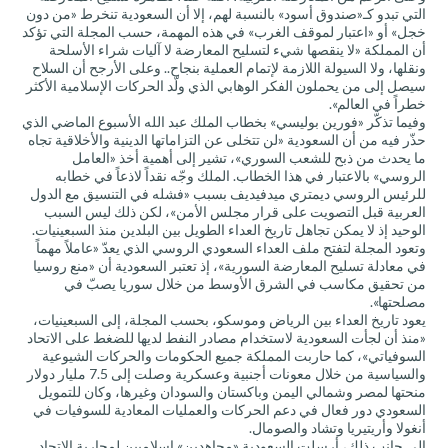
التي تبدو كـ«صندوق أسود» بالنسبة لهم، إلا أن السعودية تنخرط «من دون
خجل» أو «اعتبار لموقف الغرب» في هذه المهمة، حسب المجلة التي تؤكد
أن المملكة «لا ينقصها شيء لتسليح المعارضة لا آليات شراء الأسلحة
ونقلها، ولا السيولة اللازمة لإتمام العملية بنجاح.. وعلى الأرجح أن السلاح
سيصل إلى من يحملون الفكر الوهابي الذي ولّد الحركات الإسلامية الأكثر
خطراً في العالم».
وفيما تذكّر «فورين بوليسي» بخطاب الملك عبد الله الأسبوع الماضي الذي
حذّر فيه من أن السعودية «لن تتخلى عن التزاماتها الدينية والأخلاقية تجاه
ما يحدث من ذبح للشعب السوري»، تشير إلى أهمية أخذ «العامل
الروسي» بالاعتبار في هذا الخطاب. الملك وجّه نقداً لاذعاً في خطابه
للرئيس الروسي ديمتري ميدفيديف بسبب «فشله في التنسيق مع الدول
العربية قبل التصويت على قرار مجلس الأمن»، لكن ذلك ليس السبب
الوحيد إذ لا يمكن تجاهل تاريخ العداء الطويل بين البلدين منذ السبعينيات.
وتعود المجلة لتفتح ملف العداء السعودي الروسي الذي يعدّ «عاملاً مهماً
في معادلة تسليح المعارضة السورية»، إذ تعتبر السعودية أن «منع روسيا
من تحقيق مكاسب في الشرق الأوسط من خلال سوريا يصبّ في
مصلحتها».
يعود تاريخ العداء بين الرياض وموسكو، بحسب المجلة، إلى السبعينيات،
«منذ أن لجأت السعودية لاستخدام مصادر النفط لديها للضغط على الاتحاد
السوفياتي»، كما حاربت المملكة جميع الحكومات والحركات الشيوعية
والسياسية من خلال معونات أجنبية وعسكرية وصلت إلى 7.5 مليار دولار
منحتها لمصر وشمالي اليمن وباكستان والسودان وغيرها، وكان للتمويل
السعودي دور فعال في دعم الحركات والعمليات المعادية للسوفيات في
أنغولا وأريتيريا وتشاد والصومال.
إلى جانب ذلك، أرسلت السعودية «مجاهدين» إسلاميين لمحاربة الاتحاد