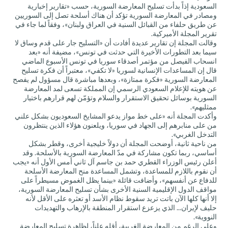
السعودية إذاً بدأت تسليح المعارضة السورية، حسب «تقارير إخبارية
ومصادر في المعارضة السورية تؤكد أن هناك أسلحة تصل إلى السوريين
عن طريق حلفاء من القبائل السنية في العراق ولبنان»، وفقاً لما جاء في
تقرير المجلة الأميركية.
وقالت المجلة إن تقارير عديدة أفادت أن «التسليح جار على قدم وساق لا
سيما بعد التطورات الأخيرة التي حدثت في تونس»، مضيفة أنه «بعد
انسحاب الفيصل من مؤتمر أصدقاء سوريا في تونس الأسبوع الماضي
قال إن المساعدات الإنسانية لسوريا «لا تكفي»، معتبراً أن فكرة تسليح
المعارضة السورية «فكرة ممتازة»، وبعدها مباشرة قال مسؤول لم يفصح
عن هويته للإعلام السعودي الرسمي إن المملكة تسعى لمد المعارضة
السورية بوسائل تحقيق الاستقرار والسلام وتؤمّن لهم قرارهم باختيار
ممثليهم».
وأكدت المجلة أنه «على خط مواز يدعو المشايخ السعوديون بشكل علني
من على منابرهم إلى الجهاد في سوريا، ويلعنون هؤلاء الذين ينتظرون
التدخل الغربي».
من ناحية ثانية، أوضحت المجلة أن دولاً خليجية أخرى، وقطر بشكل
أساسي، ربما تكون مشاركة في مدّ المعارضة السورية بالأسلحة. وقد
أعلن رئيس الوزراء القطري حمد بن جاسم آل ثاني أمس الأول أنه «يجب
أن نقوم باللازم للمساعدة، وتشمل المساعدة منح المعارضة الأسلحة
للدفاع عن أنفسهم»، وأضافت قائلة «بينما يظل الغموض مسيطراً على
مواقف الدول الإقليمية السنية الأخرى بشأن تسليح المعارضة السورية،
إلا أنها كلها الآن باتت تريد سقوط نظام الأسد أو تعثره على الأقل لأنه
حليف لإيران... الذي يزعزع استقرار المنطقة بالإرهاب والتهديدات
النووية».
وعلى الرغم من المعارضة الغربية، أقله علناً، لظاهرة تسليح المعارضة