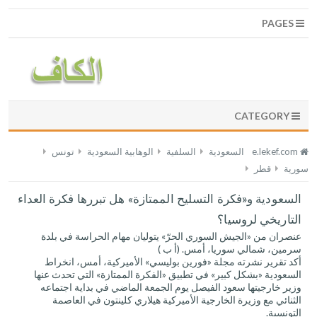
PAGES
CATEGORY
e.lekef.com
السعودية
السلفية
الوهابية السعودية
تونس
سورية
قطر
السعودية و«فكرة التسليح الممتازة» هل تبررها فكرة العداء
التاريخي لروسيا؟
عنصران من «الجيش السوري الحرّ» يتوليان مهام الحراسة في بلدة
سرمين، شمالي سوريا، أمس. (أ ب )
أكد تقرير نشرته مجلة «فورين بوليسي» الأميركية، أمس، انخراط
السعودية «بشكل كبير» في تطبيق «الفكرة الممتازة» التي تحدث عنها
وزير خارجيتها سعود الفيصل يوم الجمعة الماضي في بداية اجتماعه
الثنائي مع وزيرة الخارجية الأميركية هيلاري كلينتون في العاصمة
التونسية.