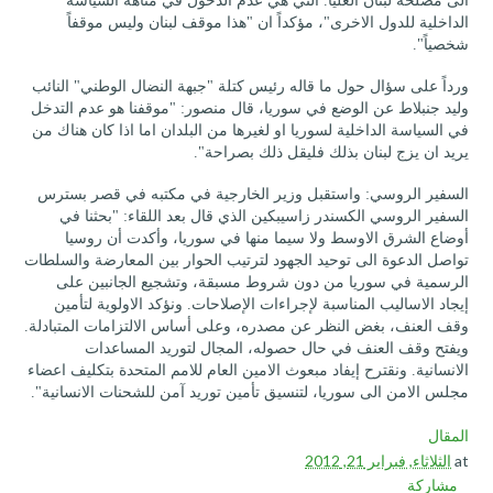
الى مصلحة لبنان العليا. التي هي عدم الدخول في متاهة السياسة
الداخلية للدول الاخرى"، مؤكداً ان "هذا موقف لبنان وليس موقفاً
شخصياً".
ورداً على سؤال حول ما قاله رئيس كتلة "جبهة النضال الوطني" النائب
وليد جنبلاط عن الوضع في سوريا، قال منصور: "موقفنا هو عدم التدخل
في السياسة الداخلية لسوريا او لغيرها من البلدان اما اذا كان هناك من
يريد ان يزج لبنان بذلك فليقل ذلك بصراحة".
السفير الروسي: واستقبل وزير الخارجية في مكتبه في قصر بسترس
السفير الروسي الكسندر زاسيبكين الذي قال بعد اللقاء: "بحثنا في
أوضاع الشرق الاوسط ولا سيما منها في سوريا، وأكدت أن روسيا
تواصل الدعوة الى توحيد الجهود لترتيب الحوار بين المعارضة والسلطات
الرسمية في سوريا من دون شروط مسبقة، وتشجيع الجانبين على
إيجاد الاساليب المناسبة لإجراءات الإصلاحات. ونؤكد الاولوية لتأمين
وقف العنف، بغض النظر عن مصدره، وعلى أساس الالتزامات المتبادلة.
ويفتح وقف العنف في حال حصوله، المجال لتوريد المساعدات
الانسانية. ونقترح إيفاد مبعوث الامين العام للامم المتحدة بتكليف اعضاء
مجلس الامن الى سوريا، لتنسيق تأمين توريد آمن للشحنات الانسانية".
المقال
at
الثلاثاء, فبراير 21, 2012
مشاركة