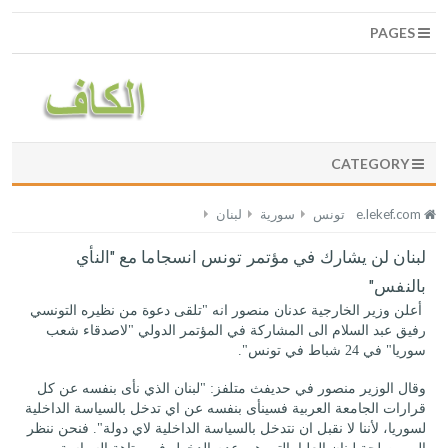
PAGES
CATEGORY
e.lekef.com
تونس
سورية
لبنان
لبنان لن يشارك في مؤتمر تونس انسجاما مع "النأي
بالنفس"
أعلن وزير الخارجية عدنان منصور انه "تلقى دعوة من نظيره التونسي
رفيق عبد السلام الى المشاركة في المؤتمر الدولي "لاصدقاء شعب
سوريا" في 24 شباط في تونس".
وقال الوزير منصور في حديفث متلفز: "لبنان الذي نأى بنفسه عن كل
قرارات الجامعة العربية فسينأى بنفسه عن اي تدخل بالسياسة الداخلية
لسوريا، لأننا لا نقبل ان نتدخل بالسياسة الداخلية لاي دولة". فنحن ننظر