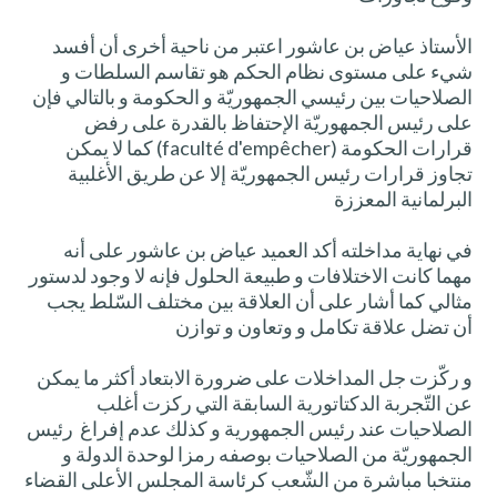
الأستاذ عياض بن عاشور اعتبر من ناحية أخرى أن أفسد
شيء على مستوى نظام الحكم هو تقاسم السلطات و
الصلاحيات بين رئيسي الجمهوريّة و الحكومة و بالتالي فإن
على رئيس الجمهوريّة الإحتفاظ بالقدرة على رفض
قرارات الحكومة (faculté d'empêcher) كما لا يمكن
تجاوز قرارات رئيس الجمهوريّة إلا عن طريق الأغلبية
البرلمانية المعززة
في نهاية مداخلته أكد العميد عياض بن عاشور على أنه
مهما كانت الاختلافات و طبيعة الحلول فإنه لا وجود لدستور
مثالي كما أشار على أن العلاقة بين مختلف السّلط يجب
أن تضل علاقة تكامل و وتعاون و توازن
و ركّزت جل المداخلات على ضرورة الابتعاد أكثر ما يمكن
عن التّجربة الدكتاتورية السابقة التي ركزت أغلب
الصلاحيات عند رئيس الجمهورية و كذلك عدم إفراغ رئيس
الجمهوريّة من الصلاحيات بوصفه رمزا لوحدة الدولة و
منتخبا مباشرة من الشّعب كرئاسة المجلس الأعلى القضاء