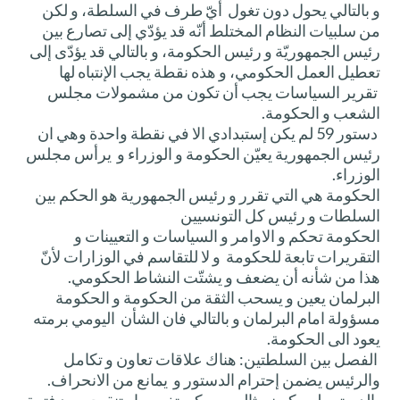
و بالتالي يحول دون تغول أيّ طرف في السلطة، و لكن
من سلبيات النظام المختلط أنّه قد يؤدّي إلى تصارع بين
رئيس الجمهوريّة و رئيس الحكومة، و بالتالي قد يؤدّى إلى
تعطيل العمل الحكومي، و هذه نقطة يجب الإنتباه لها
تقرير السياسات يجب أن تكون من مشمولات مجلس
الشعب و الحكومة.
دستور 59 لم يكن إستبدادي الا في نقطة واحدة وهي ان
رئيس الجمهورية يعيّن الحكومة و الوزراء و يرأس مجلس
الوزراء.
الحكومة هي التي تقرر و رئيس الجمهورية هو الحكم بين
السلطات و رئيس كل التونسيين
الحكومة تحكم و الاوامر و السياسات و التعيينات و
التقريرات تابعة للحكومة و لا للتقاسم في الوزارات لأنّ
هذا من شأنه أن يضعف و يشتّت النشاط الحكومي.
البرلمان يعين و يسحب الثقة من الحكومة و الحكومة
مسؤولة امام البرلمان و بالتالي فان الشأن اليومي برمته
يعود الى الحكومة.
الفصل بين السلطتين: هناك علاقات تعاون و تكامل
والرئيس يضمن إحترام الدستور و يمانع من الانحراف.
الدستور لن يكون مثالي و يمكن تغييره او تنقيحه بعد فترة