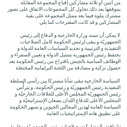
من اثنين أو ثلاثة مشاركين إقناع المجموعة المقابلة
بموقفها بعد ذلك تحاول كل المجموعات الاتفاق على تصور
مشترك يتلوه فيما بعد ممثل المجموعة على بقية
المشاركين و قد كانت المقترحات كما يلي
لا يمكن أن تسند وزارة الخارجية و الدفاع إلى رئيس
الجمهوريّة و يبقى لرئيس الحكومة كامل الصلاحيات
التنفيذية و الترتيبية و تحديد السياسات العامة للدولة و
يحتفظ رئيس الجمهورية بتمثيل الدولة و تعيين السفراء و
الوظائف السامية بالجيش باقتراح من رئيس الحكومة بعد
حصول تزكية و مصادقة من اللجنة البرلمانية المختصّة
السياسة الخارجية تبقى شأنا مشتركا بين رأسي السلطة
التنفيذية رئيس الجمهوريّة و رئيس الحكومة، و يترأّس
رئيس الجمهوريّة المجلس الأعلى للعلاقات الخارجيّة و
المجلس الأعلى للدفاع اللذان يضعان الإستراتيجيّة و
السياسة العامة لهذين المجالين الحيوين و تسهر الحكومة
على تطبيق هاته الإستراتيجيات العامة
ثمّ ناقش المشاركون صلاحيات رئيس الجمهوريّة بمقارنة