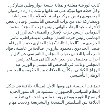
كانت الورشة مغلقة و بمثابة جلسة حوار وطني تشاركي،
وكلّ حصّة فيها مبنيّة على سابقاتها و تمّت بادارة د.رضوان
المصمودي رئيس مركز دراسة الاسلام و الديمقراطية
وبمشاركة عدد من نواب المجلس التأسيسي وقيادي بعض
الأحزاب ,عبد الوهاب الهاني رئيس حزب "المجد"، محمد
القوماني "رئيس حزب الإصلاح والتنمية ، عبد الرزاق
الهمامي رئيس حزب العمل الوطني الديمقراطي، عامر
الجريدي من "الخيار الثالث"، زياد العذاري ،حبيب الهرقام،
فيصل الجدلاوي ،محمود البارودي, صالحة بن عايشة ، فؤاد
ثامر ، آسيا النفاتي ، نواب المجلس التاسيسي عن كتل و
احزاب مختلفة , بدر الدين عبد الكافي مساعد رئيس
المجلس و نائب في المجلس التاسيسي و الوزير عبد
الرزاق الكيلاني، مكلّف بالعلاقات بين الحكومة و المجلس
الوطني التأسيسي
تطرّقت الجلسة في يومها الأول لمسألة خلافية في شكل
النظام السياسي الجمهوري المنشود في الدستور الجديد
لتوضيح الصّورة ووضع رؤية عملية و ناجحة في تنظيم
العلاقة بين السلطتين التنفيذية و التشريعية و تحديد مهام