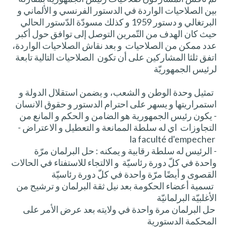
بين الصلاحيات الواردة في الدستور الفرنسي و الألماني و
البرتغالي و دستور 1959 و كذلك مسودّة الدّستور الحالي
حيث كان الهدف من التّمرين التوصل إلى توافق حول أكبر
عدد ممكن من الصلاحيات و بعد نقاش الصلاحيات الواردة،
اتفق ثلثا المشاركين على أن تكون الصلاحيات التالية تابعة
لرئيس الجمهوريّة
تمثيل وحدة الوطن و الشعب، و يضمن استقلال الدولة و
استمراريتها و يسهر على احترام الدستور و حقوق الانسان
- يكون رئيس الجمهورية هو الضامن و الحكم و المانع من
التجاوزات اي له سلطة الممانعة و التعطيل و الاعتراض -
la faculté d'empecher
- الرئيس له سلطة رقابية و يمكنه : حل البرلمان مرّة
واحدة في كلّ دورة رئاسيّة و الالتجاء للاستفتاء في الحالات
القصوى و أيضًا مرّة واحدة في كلّ دورة رئاسيّة
تسمية أعضاء الحكومة بعد نيل ثقة البرلمان و ترشيح من
الأغلبيّة البرلمانيّة
حل البرلمان مرة واحدة في ولايته بعد عرض الأمر على
المحكمة الدستورية