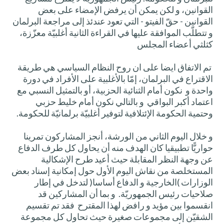
القوانين، و لكن يمكن أن يرفض الإمضاء على بعض
القوانين - حقّ الفيتو - التي تعود عندئذ إلى مراجعة البرلمان
و تتطلّب الموافقة عليها في القراءة الثانية أغلبيّة معزّزة،
كثلثي أعضاء المجلس
تم الاتفاق ايضا على ان روح النظام السياسي هي طريقة
الاقتراع في البرلمان، إمّا بالأغلبية على الأفراد في دورة
واحدة و نكون أمام الثنائية الحزبية، أو بالتمثيل النسبي مع
اعتماد أكبر البواقي و بالتالي نكون أمام خليط حزبي
وحتمية الحكومة الإئتلافية لتوفير أغلبيّة برلمانيّة للحكومة.
و خلال اليوم الثاني من الورشة، أنجز المشاركون تمرينا
حواريًّا تطبيقيا كان الهدف منه أن يحاول كل طرف الدفاع
عن وجهة النظر المقابلة حيث أعيد طرح الإشكالية
المستخلصة من نقاش اليوم الأول حول إمكانية إسناد بعض
الوزارات )الخارجية و الدفاع أساسا( لتدخل في إطار
صلاحيات رئيس الجمهوريّة. و بما أن المشاركين قد
انقسموا بين مؤيد و رافض لهذا المقترح فقد تم تقسيم
الشقيّن إلى مجموعات صغيرة حيث تحاول كل مجموعة