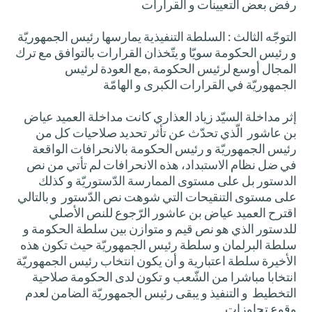
رفض بعض التعيينات و القرارات
التوجّه الثالث : السلطة التنفيذية يمارسها رئيس الجمهوريّة
و رئيس الحكومة سويّا و يتّخذان القرارات بالتوافق مع ترك
المجال أوسع لرئيس الحكومة ,مع العودة لرئيس
الجمهوريّة في القرارات الكبرى و الهامّة
إثر مداخلة السيّد زياد العذاري كانت مداخلة العميد عياض
بن عاشور الّذي تحدّث عن تأثر تحديد صلاحيات كل من
رئيس الجمهوريّة و رئيس الحكومة بالانحرافات الواقعة
في ضل نظام الاستبداد، هذه الانحرافات لم تأتي من نص
الدستور بل على مستوى الممارسة الدّستوريّة و كذلك
على مستوى التنقيحات التي شوهت نص الدّستور و بالتالي
اقترح العميد عياض بن عاشور الرّجوع للنص الأصلي
للدستور الذي هو نص قيم و متوازن بين سلطة الحكومة و
سلطة البرلمان و سلطة رئيس الجمهوريّة حيث تكون هذه
الأخيرة سلطة اعتبارية و أن يكون انتخاب رئيس الجمهوريّة
انتخابا مباشرا من الشّعب و تكون لدى الحكومة صلاحية
التخطيط و التنفيذ و يبقى رئيس الجمهوريّة الضامن لعدم
وقوع تجاوزات