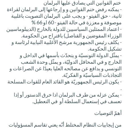
ختم القوانين التي يصادق عليها البرلمان
- يمكنه رفض ختم القوانين و و إرجاعها إلى البرلمان لقراءة
ثانية، - حق الفيتو - و يجب على البرلمان التصويت باغلبية
موصوفة و معززة في حالة الفيتو - 60 او 66 %
- اعتماد الممثلين السياسيين للدولة بالخارج (الديبلوماسيين
الوزراء المفوضين و القناصل) باقتراح من الحكومة.
- يكلف رئيس الجمهورية مرشح الأغلبية النيابية لرئاسة و
تشكيل الحكومة.
- يمثّل الدولة التونسيّة و يتحدّث بأسمها في الداخل و
الخارج و في المحافل الدوليّة، و يمثّل وحدة الشعب
التونسي و يدافع عن مصالحه العليا بعيدًا عن الصراعات و
التجاذبات السياسيّة و الفكريّة.
- يكون الرئيس الجمهوريّة هو القائد العام للقوات المسلحة
.
- يمكن عزله من طرف البرلمان اذا خرق الدستور أو إذا
تعسف في إستعمال السلطة أو في التعطيل.
أهمّ التوصيات
من إيجابيات النظام المختلط أنّه يعني تقاسم المسؤوليات