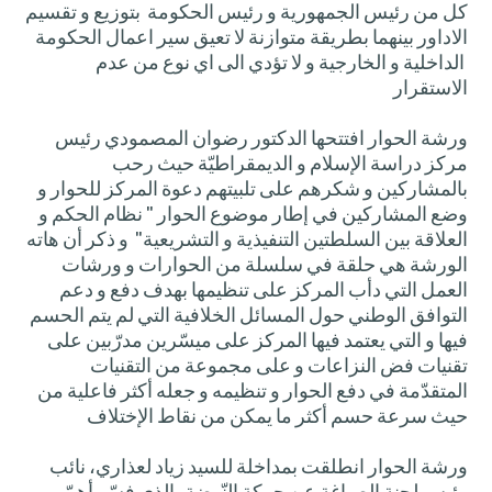
كل من رئيس الجمهورية و رئيس الحكومة بتوزيع و تقسيم
الاداور بينهما بطريقة متوازنة لا تعيق سير اعمال الحكومة
الداخلية و الخارجية و لا تؤدي الى اي نوع من عدم
الاستقرار
ورشة الحوار افتتحها الدكتور رضوان المصمودي رئيس
مركز دراسة الإسلام و الديمقراطيّة حيث رحب
بالمشاركين و شكرهم على تلبيتهم دعوة المركز للحوار و
وضع المشاركين في إطار موضوع الحوار " نظام الحكم و
العلاقة بين السلطتين التنفيذية و التشريعية" و ذكر أن هاته
الورشة هي حلقة في سلسلة من الحوارات و ورشات
العمل التي دأب المركز على تنظيمها بهدف دفع و دعم
التوافق الوطني حول المسائل الخلافية التي لم يتم الحسم
فيها و التي يعتمد فيها المركز على ميسّرين مدرّبين على
تقنيات فض النزاعات و على مجموعة من التقنيات
المتقدّمة في دفع الحوار و تنظيمه و جعله أكثر فاعلية من
حيث سرعة حسم أكثر ما يمكن من نقاط الإختلاف
ورشة الحوار انطلقت بمداخلة للسيد زياد لعذاري، نائب
رئيس لجنة الصياغة عن حركة النّهضة، الذي فسّر أهمّ