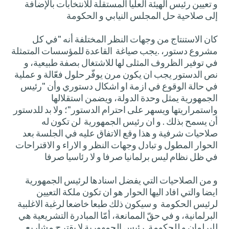
و تعيين رئيس الهيئة العليا المستقلة للانتخابات بالإضافة
إلى صلاحية حل المجلس النيابي و الحكومة
كان الاستنتاج من وجهات النظر المختلفة أنه "في كل
مشروع دستور، .يجب صياغة القاعدة للمؤسسات المتمثلة
في توفير الظروف المثلى لها للاشتغال بصفة طبيعية، و
نص الدستور يجب ان يكون مرن يوفّر حلول فعّالة و عملية
في حالة الوقوع في ازمة او اشكال دستوري وأن "رئيس
الجمهورية يمثل وحدة الدولة، ويضمن استقلالها
واستمراريتها ويسهر على احترام الدستور"؛ ولا بد للدستور
أن يسمح بذلك . و ان رئيس الجمهورية لن تكون له
صلاحيات شرفية و هذا وقع الاتفاق عليه في الجلسة بعد
الحوار المطول و تبادل وجهات النظر و الاراء و الاقتراحات
في ظل نظام ليس برلمانيا صرفا و لا رئاسيا صرفا
و من الصلاحيات التي يفضل اسنادها لرئيس الجمهورية
ايضا والتي افاد اليها الحوار هو ان تكون ملكة التعيين
لرئيس الحكومة و سيكون ذلك طبعا خاضعا لرغبة الاغلبية
البرلمانية، و في حقّ الممانعة، أمّا المبادرة التشريعية هي
للبرلمان و للحكومة. رئيس الجمهورية لا يقترح مشاريع