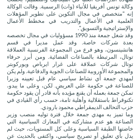
وكالة تونس أفريقيا للأنباء (وات) الرسمية. وقالت الوكالة
إنه "متخصص في مجال التكوين على تطوير المؤهلات
العلمية في الأعمال والتدريب في مخطط الأعمال
والإستراتيجية والتسويق".
وقد شغل جمعة منذ 1990 مسؤوليات في مجال تخصصه
بعدة شركات خاصة. وقد عمل مديرا في قسم
هاتشينسون، وهو فرع من المجموعة الفرنسية العملاقة
توتال، المرتبطة بالصناعات الفضائية. ومن أبرز حرفاء
توتال شركات عملاقة على غرار ايرباص ويوركوبتر
والمجموعة الأوروبية للصناعات الجوية والدفاعية. ولم يكن
لمهدي جمعة أي نشاط سياسي عام قبل تعيينه وزيرا
للصناعة في حكومة علي العريض. لكن، وعلى ما يبدو،
تمكن جمعة بعمله أن يقنع مؤيده بأنه قادر أن يقود حكومة
تكنوقراط باستقلالية وأهلية تامة، حسب رأي القيادي في
حزب التحالف الديمقراطي محمود بارودي.
وما تميز به مهدي جمعة خلال فترة توليه منصب وزير
الصناعة هو عدم مشاركته في المعارك السياسية التي
خاضتها الطبقة السياسية وعلى كل المستويات، حيث لم
يدل بأي تعليق أو تصريح سياسي، واكتفى بالحديث عن