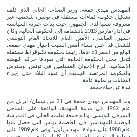
المهندس مهدي جمعة، وزير الصناعة الحالي الذي كلف
تشكيل حكومة كفاءات مستقلة في تونس، شخصية غير
معروفة نسبيا لدى الجمهور، حيث بدأت خبرته السياسية
في آذار/مارس 2013 بانضمامه إلى الحكومة الحالية. وكان
حسين العباسي، الأمين العام للاتحاد العام التونسي
للشغل،قد أعلن مساء أمس السبت اختيار مهدي جمعة،
البالغ من العمر 51 عاما، رئيسا لحكومة تكنوقراط مستقلة
لتحل محل الحكومة الحالية التي تقودها حركة النهضة
الإسلامية، فرع الإخوان المسلمين في تونس. ويفترض
بالحكومة المرتقبة الجديدة أن تقود البلاد حتى إجراء
انتخابات برلمانية عامة.
نبذة عن حياة جمعة
ولد المهندس مهدي جمعة في 21 من نيسان/ أبريل من
عام 1962 في مدينة المهدية، الواقعة على الساحل
الشرقي التونسي. وتابع جمعة تعليمه العالي في المدرسة
الوطنية للمهندسين في العاصمة تونس التي حصل منها
عام 1988 على شهادة "مهندس أول" وفي عام 1989 على
شهادة الدراسات العليا في الميكانيك والتصميم، بحسب