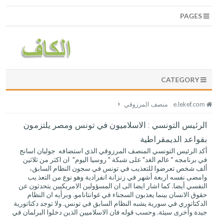
PAGES
CATEGORY
e.lekef.com
منصف المرزوقي
الرئيس التونسي : الاسلاميون في تونس ومصر يلتزمون
بقواعد الديمقراطية
أكد الرئيس التونسي المنصف المرزوقي الذي استضافه جوليان اسانج
في برنامجه " عالم الغد" على شبكة " روسيا اليوم" ان اكثر من ثلاثين
ألف شخص تعرضوا للتعذيب في تونس في سجون النظام السابق،
وامضى نفسه اربعة أشهر في زنزانة انفرادية وهو نوع من التعذ يب
النفسي أيضا. كما اشار ايضا الى ان المسؤولين الامريكيين يتحدثون عن
حقوق الانسان بينما يعذبون السجناء في غوانتانامو. وبرأيه ان النظام
الدكتاتوري في سورية يشبه النظام السابق في تونس. ولا توجد دكتاتورية
جيدة وأخرى سيئة. وحسب قوله فان الاسلاميين الذين دخلوا البرلمان في