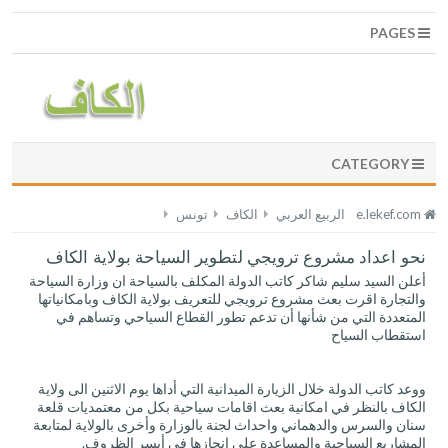
PAGES
CATEGORY
e.lekef.com
الربيع العربي
الكاف
تونس
نحو اعداد مشروع ترويجي لتطوير السياحة بولاية الكاف
أعلن السيد سليم شاكر كاتب الدولة المكلف بالسياحة ان وزارة السياحة
والتجارة اقرت بعث مشروع ترويجي للتعريف بولاية الكاف وبامكانياتها
المتعددة التي من شأنها أن تدعم تطور القطاع السياحي وتساهم في
استقطاب السياح
ووعد كاتب الدولة خلال الزيارة الميدانية التي أداها يوم الاثنين الى ولاية
الكاف بالنظر في امكانية بعث اقامات سياحية بكل من معتمديات قلعة
سنان والسرس والدهماني واحداث لجنة بالوزارة وأخرى بالولاية لمتابعة
المشاريع السياحية والمساعدة على انجازها في أيسر الظروف.