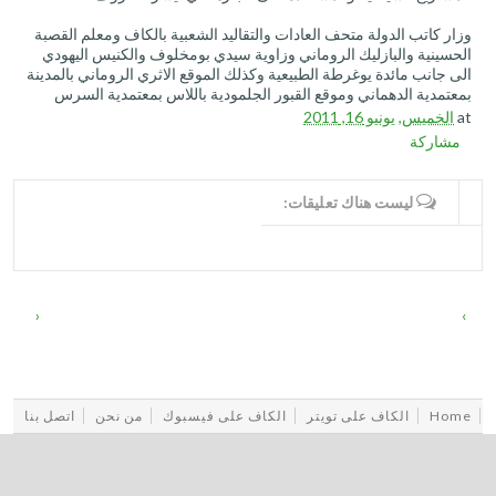
وزار كاتب الدولة متحف العادات والتقاليد الشعبية بالكاف ومعلم القصبة
الحسينية والبازليك الروماني وزاوية سيدي بومخلوف والكنيس اليهودي
الى جانب مائدة يوغرطة الطبيعية وكذلك الموقع الاثري الروماني بالمدينة
بمعتمدية الدهماني وموقع القبور الجلمودية باللاس بمعتمدية السرس
at
الخميس, يونيو 16, 2011
مشاركة
WRITE COMMENTS
ليست هناك تعليقات:
‹
›
Home
الكاف على تويتر
الكاف على فيسبوك
من نحن
اتصل بنا