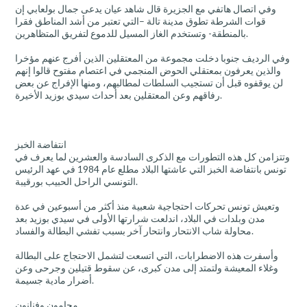
وفي اتصال هاتفي مع الجزيرة قال شاهد عيان يدعى جمال بولعابي إن
قوات الشرطة تطوق مدينة تالة –التي تعتبر من أشد المناطق فقرا
بالمنطقة- وتستخدم الغاز المسيل للدموع لتفريق المتظاهرين.
وفي الرديف جنوبا دخلت مجموعة من المعتقلين الذين أفرج عنهم مؤخرا
والذين يعرفون بمعتقلي الحوض المنجمي في اعتصام مفتوح قالوا إنهم
لن يوقفوه قبل أن تستجيب السلطات لمطالبهم، ومنها الإفراج عن بعض
رفاقهم وعن المعتقلين بعد أحداث سيدي بوزيد الأخيرة.
انتفاضة الخبز
وتتزامن كل هذه التطورات مع الذكرى السادسة والعشرين لما يعرف في
تونس بانتفاضة الخبز التي عاشتها البلاد مطلع عام 1984 في عهد الرئيس
التونسي الراحل الحبيب بورقيبة.
وتعيش تونس تحركات احتجاجية شعبية منذ أكثر من أسبوعين في عدة
مدن وبلدات في البلاد، اندلعت شرارتها الأولى في سيدي بوزيد بعد
محاولة شاب الانتحار وانتحار آخر بسبب تفشي البطالة والفساد.
وأسفرت هذه الاضطرابات، التي اتسعت لتشمل الاحتجاج على البطالة
وغلاء المعيشة ولتمتد إلى مدن كبرى، عن سقوط قتيلين وجرحى وعن
أضرار مادية جسيمة.
محامون وفنانون