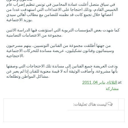
في سياق متصل أعلنت عمادة المحامين في تونس تنظيم إضراب عام
الخميس القادم، وذلك احتجاجا على الاعتداءات التي استهدفت عددا من
أعضائها خلال تجمع كانت قد نظمته للتضامن مع مطالب أهالي سيدي
بوزيد الاجتماعية.
كما شهدت بعض المؤسسات التربوية التي استؤنفت فيها الدراسة الاثنين
مجموعة من الاعتصامات التضامنية.
من جهتها أطلقت مجموعة من الفنانين التونسيين، بينهم مسرحيون
وسينمائيون وفنانون تشكيليون، عريضة مساندة للتحركات الاجتماعية
الاحتجاجية.
ودعت العريضة جميع الفنانين إلى مساندة تلك الاحتجاجات التي وصفتها
بأنها مشروعة. وأضافت الوثيقة أنه لا قيمة معنوية للفنان إذا لم يعبر عن
مشاكل المواطن وتطلعاته.
at
الثلاثاء, يناير 04, 2011
مشاركة
WRITE COMMENTS
ليست هناك تعليقات: