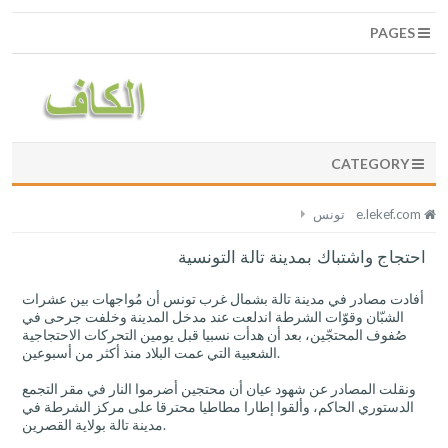
PAGES
CATEGORY
e.lekef.com
تونس
احتجاج واشتباك بمدينة تالة التونسية
أفادت مصادر في مدينة تالة بشمال غرب تونس أن مُواجهات بين عشرات
الشبّان وقوّات الشرطة اندلعت عند مدخل المدينة وخلفت جرحى في
صُفوف المحتجّين، بعد أن هدأت نسبيا قبل يومين التحركات الاحتجاجية
الشعبية التي عمت البلاد منذ أكثر من أسبوعين.
ونقلت المصادر عن شهود عيان أن محتجين أضرموا النار في مقر التجمع
الدستوري الحاكم، وألقوا إطارا مطاطيا محترقا على مركز الشرطة في
مدينة تالة بولاية القصرين.