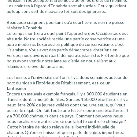
les islamistes acceptent la démocratie et les droits de l’homme.
Les craintes à l’égard d’Ennahda sont absurdes. Ceux qui crient
au loup sont soit de mauvaise foi, soit des ignorants.
Beaucoup craignent pourtant qu’à court terme, rien ne puisse
résister à Ennahda…
Le temps montrera à quel point l’approche des Occidentaux est
absurde. Notre société recèle une partie conservatrice et une
autre moderne. L’expression politique du conservatisme, c’est
l’islamisme. Vous avez des partis démocrates-chrétiens en
Europe, nous avons un parti démocrate islamiste. Prétendre que
nous avons vendu notre âme au diable en nous alliant aux
islamistes relève du fantasme.
Les heurts à l’université de Tunis il y a deux semaines autour du
port du niqab à l’intérieur de l’établissement, est-ce un
fantasme?
Encore un mauvais exemple français. Il y a 300.000 étudiants en
Tunisie, dont la moitié de filles. Sur ces 150.000 étudiantes, il y a
peut-être 20% de jeunes voilées dont une, une seule, qui veut
porter le niqab. On fait toute une histoire pour une étudiante. Il
y a 700.000 chômeurs dans ce pays. Comment pouvons-nous
nous focaliser sur autre chose que la lutte contre le chômage ?
Cette histoire de niqab relève de la liberté individuelle de
chacune. Qu’on en finisse et qu’on parle de sujets importants.