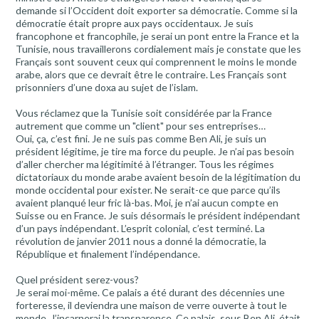
demande si l’Occident doit exporter sa démocratie. Comme si la
démocratie était propre aux pays occidentaux. Je suis
francophone et francophile, je serai un pont entre la France et la
Tunisie, nous travaillerons cordialement mais je constate que les
Français sont souvent ceux qui comprennent le moins le monde
arabe, alors que ce devrait être le contraire. Les Français sont
prisonniers d’une doxa au sujet de l’islam.
Vous réclamez que la Tunisie soit considérée par la France
autrement que comme un "client" pour ses entreprises…
Oui, ça, c’est fini. Je ne suis pas comme Ben Ali, je suis un
président légitime, je tire ma force du peuple. Je n’ai pas besoin
d’aller chercher ma légitimité à l’étranger. Tous les régimes
dictatoriaux du monde arabe avaient besoin de la légitimation du
monde occidental pour exister. Ne serait-ce que parce qu’ils
avaient planqué leur fric là-bas. Moi, je n’ai aucun compte en
Suisse ou en France. Je suis désormais le président indépendant
d’un pays indépendant. L’esprit colonial, c’est terminé. La
révolution de janvier 2011 nous a donné la démocratie, la
République et finalement l’indépendance.
Quel président serez-vous?
Je serai moi-même. Ce palais a été durant des décennies une
forteresse, il deviendra une maison de verre ouverte à tout le
monde. J’incarnerai la transparence. Ce palais, sous Ben Ali, était