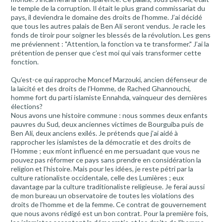
le temple de la corruption. Il était le plus grand commissariat du
pays, il deviendra le domaine des droits de l’homme. J’ai décidé
que tous les autres palais de Ben Ali seront vendus. Je racle les
fonds de tiroir pour soigner les blessés de la révolution. Les gens
me préviennent : "Attention, la fonction va te transformer." J’ai la
prétention de penser que c’est moi qui vais transformer cette
fonction.
Qu’est-ce qui rapproche Moncef Marzouki, ancien défenseur de
la laïcité et des droits de l’Homme, de Rached Ghannouchi,
homme fort du parti islamiste Ennahda, vainqueur des dernières
élections?
Nous avons une histoire commune : nous sommes deux enfants
pauvres du Sud, deux anciennes victimes de Bourguiba puis de
Ben Ali, deux anciens exilés. Je prétends que j’ai aidé à
rapprocher les islamistes de la démocratie et des droits de
l’Homme ; eux m’ont influencé en me persuadant que vous ne
pouvez pas réformer ce pays sans prendre en considération la
religion et l’histoire. Mais pour les idées, je reste pétri par la
culture rationaliste occidentale, celle des Lumières ; eux
davantage par la culture traditionaliste religieuse. Je ferai aussi
de mon bureau un observatoire de toutes les violations des
droits de l’homme et de la femme. Ce contrat de gouvernement
que nous avons rédigé est un bon contrat. Pour la première fois,