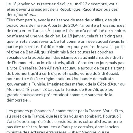
Le 18 janvier, vous rentriez d’exil, ce lundi 12 décembre, vous
êtes devenu président de la République. Racontez-nous ces
deux journées…
Elles font partie, avec la naissance de mes deux filles, des plus
beaux jours de ma vie. À partir de 2004, j’ai tenté à trois reprises
de rentrer en Tunisie. À chaque fois, on m’a empêché de respirer,
on m’a mené une vie de chien. Le 18 janvier, cela faisait cinq ans
que je n’étais pas revenu. Ce fut comme un rêve auquel j’avais fini
par ne plus croire. J’ai dû me pincer pour y croire. Je savais que le
régime de Ben Ali, qui s’était mis à dos toutes les couches
sociales de la population, des islamistes aux militants des droits
de l’homme et aux intellectuels, allait s’écrouler un jour, mais pas
si vite. En réalité, Ben Ali avait accumulé autour de ce palais tant
de bois mort qu’il a suffi d’une étincelle, venue de Sidi Bouzid,
pour mettre fin à ce régime odieux. Une bande de malfrats
gouvernait la Tunisie. Imaginez des mafieux de la Côte d’Azur ou
Mesrine à l’Élysée : c’était ça, la Tunisie de Ben Ali, que les
grandes puissances présentaient comme le sauveur de la
démocratie…
Les grandes puissances, à commencer par la France. Vous dites,
au sujet de la France, que les bras vous en tombent. Pourquoi?
J’ai très peu apprécié des considérations culturalistes, pour ne
pas dire racistes, formulées à Paris par certains, dont l’ancien
ministre des Affaires étrangères Hubert Védrine, qui se